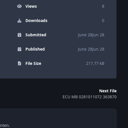
Views
8
Downloads
0
Submitted
June 28
Jun 28
Published
June 28
Jun 28
File Size
217.77 kB
Next File
ECU MB 0281011072 363870
nten.