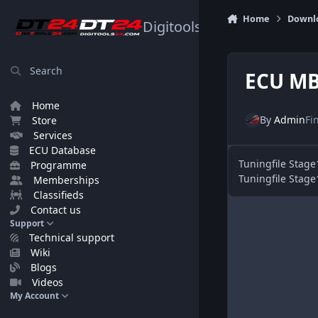
Skip to content
Home
Downl
Digitools24.com
Search
ECU MB
Home
By
Admin
Fi
Store
Services
ECU Database
Tuningfile Stag
Programme
Tuningfile Stag
Memberships
Classifieds
Contact us
Support
Technical support
Wiki
Blogs
Videos
My Account