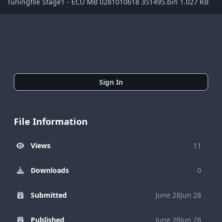
Tuningfile Stage1 - ECU MB 0281010618 351495.bin 1.027 KB
Sign In
File Information
Views
11
Downloads
0
Submitted
June 28
Jun 28
Published
June 28
Jun 28