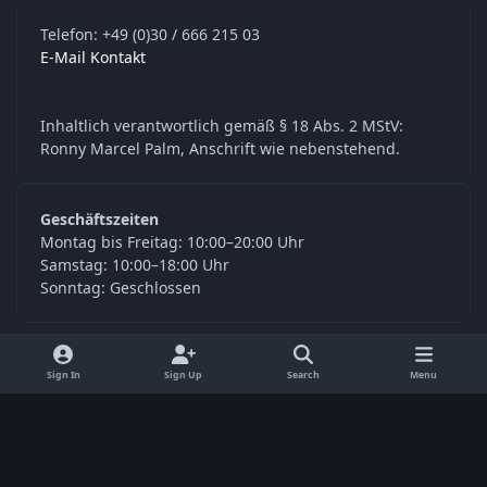
Telefon: +49 (0)30 / 666 215 03
E-Mail Kontakt
Inhaltlich verantwortlich gemäß § 18 Abs. 2 MStV:
Ronny Marcel Palm, Anschrift wie nebenstehend.
Geschäftszeiten
Montag bis Freitag: 10:00–20:00 Uhr
Samstag: 10:00–18:00 Uhr
Sonntag: Geschlossen
y
f
Sign In
Sign Up
Search
Menu
o
a
Language
Privacy Policy
Contact Us
Cookies
u
c
© Digitools24.com 2026
Powered by
Invision Community
t
e
u
b