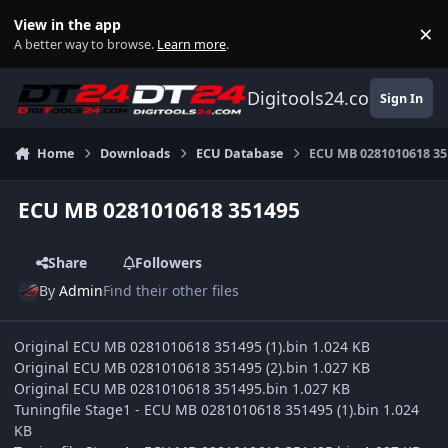
Skip to content
View in the app
×
Di
A better way to browse.
Learn more
.
Digitools24.com
Sign In
Home
Downloads
ECU Database
ECU MB 0281010618 35
ECU MB 0281010618 351495
Share
Followers
By
Admin
Find their other files
Original ECU MB 0281010618 351495 (1).bin 1.024 KB
Original ECU MB 0281010618 351495 (2).bin 1.027 KB
Original ECU MB 0281010618 351495.bin 1.027 KB
Tuningfile Stage1 - ECU MB 0281010618 351495 (1).bin 1.024
KB