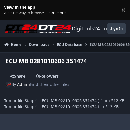
Skip to content
View in the app
×
Di
A better way to browse.
Learn more
.
Digitools24.com
Sign In
Home
Downloads
ECU Database
ECU MB 0281010606 35
ECU MB 0281010606 351474
Share
Followers
By
Admin
Find their other files
Tuningfile Stage1 - ECU MB 0281010606 351474 (1).bin 512 KB
Tuningfile Stage1 - ECU MB 0281010606 351474.bin 512 KB