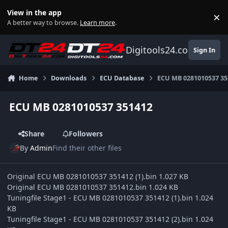
Skip to content
View in the app
×
Di
A better way to browse.
Learn more
.
Digitools24.com
Sign In
Home
Downloads
ECU Database
ECU MB 0281010537 35
ECU MB 0281010537 351412
Share
Followers
By
Admin
Find their other files
Original ECU MB 0281010537 351412 (1).bin 1.027 KB
Original ECU MB 0281010537 351412.bin 1.024 KB
Tuningfile Stage1 - ECU MB 0281010537 351412 (1).bin 1.024
KB
Tuningfile Stage1 - ECU MB 0281010537 351412 (2).bin 1.024