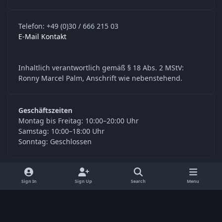
Telefon: +49 (0)30 / 666 215 03
E-Mail Kontakt
Inhaltlich verantwortlich gemäß § 18 Abs. 2 MStV:
Ronny Marcel Palm, Anschrift wie nebenstehend.
Geschäftszeiten
Montag bis Freitag: 10:00–20:00 Uhr
Samstag: 10:00–18:00 Uhr
Sonntag: Geschlossen
y
f
Sign In
Sign Up
Search
Menu
o
a
Language
Privacy Policy
Contact Us
Cookies
u
c
© Digitools24.com 2026
Powered by
Invision Community
t
e