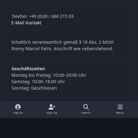
Telefon: +49 (0)30 / 666 215 03
E-Mail Kontakt
Inhaltlich verantwortlich gemäß § 18 Abs. 2 MStV:
Ronny Marcel Palm, Anschrift wie nebenstehend.
Geschäftszeiten
Montag bis Freitag: 10:00–20:00 Uhr
Samstag: 10:00–18:00 Uhr
Sonntag: Geschlossen
y
f
Sign In
Sign Up
Search
Menu
o
a
Language
Privacy Policy
Contact Us
Cookies
u
c
© Digitools24.com 2026
Powered by
Invision Community
t
e