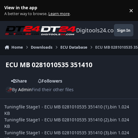
Skip to content
View in the app
×
Di
A better way to browse.
Learn more
.
Digitools24.com
Sign In
Home
Downloads
ECU Database
ECU MB 0281010535 35
ECU MB 0281010535 351410
Share
Followers
By
Admin
Find their other files
Tuningfile Stage1 - ECU MB 0281010535 351410 (1).bin 1.024
KB
Tuningfile Stage1 - ECU MB 0281010535 351410 (2).bin 1.024
KB
Tuningfile Stage1 - ECU MB 0281010535 351410 (3).bin 1.024