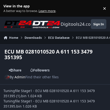
Skip to content
View in the app
×
Di
A better way to browse.
Learn more
.
Digitools24.com
Sign In
Home
Downloads
ECU Database
ECU MB 0281010520 A 6
ECU MB 0281010520 A 611 153 3479
351395
Share
Followers
By
Admin
Find their other files
Tuningfile Stage1 - ECU MB 0281010520 A 611 153 3479
351395 (1).bin 1.024 KB
Tuningfile Stage1 - ECU MB 0281010520 A 611 153 3479
351395.bin 1.026 KB