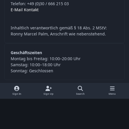
Telefon: +49 (0)30 / 666 215 03
E-Mail Kontakt
Inhaltlich verantwortlich gemäß § 18 Abs. 2 MStV:
Ronny Marcel Palm, Anschrift wie nebenstehend.
Geschäftszeiten
Montag bis Freitag: 10:00–20:00 Uhr
Samstag: 10:00–18:00 Uhr
Sonntag: Geschlossen
y
f
Sign In
Sign Up
Search
Menu
o
a
Language
Privacy Policy
Contact Us
Cookies
u
c
© Digitools24.com 2026
Powered by
Invision Community
t
e
u
b
b
o