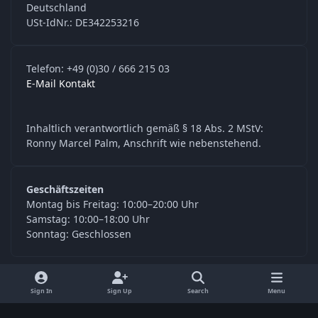
Deutschland
USt-IdNr.: DE342253216
Telefon: +49 (0)30 / 666 215 03
E-Mail Kontakt
Inhaltlich verantwortlich gemäß § 18 Abs. 2 MStV:
Ronny Marcel Palm, Anschrift wie nebenstehend.
Geschäftszeiten
Montag bis Freitag: 10:00–20:00 Uhr
Samstag: 10:00–18:00 Uhr
Sonntag: Geschlossen
y
f
Sign In
Sign Up
Search
Menu
o
a
Language
Privacy Policy
Contact Us
Cookies