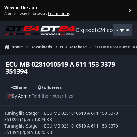
Skip to content
View in the app
×
Di
A better way to browse.
Learn more
.
Digitools24.com
Sign In
Home
Downloads
ECU Database
ECU MB 0281010519 A 6
ECU MB 0281010519 A 611 153 3379
351394
Share
Followers
By
Admin
Find their other files
Tuningfile Stage1 - ECU MB 0281010519 A 611 153 3379
351394 (1).bin 1.024 KB
Tuningfile Stage1 - ECU MB 0281010519 A 611 153 3379
351394 (2).bin 1.026 KB