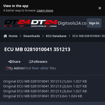
Skip to content
View in the app
×
Di
A better way to browse.
Learn more
.
Digitools24.com
Sign In
Home
Downloads
ECU Database
ECU MB 0281010041 35
ECU MB 0281010041 351213
Share
Followers
By
Admin
Find their other files
Original ECU MB 0281010041 351213 (1).bin 1.027 KB
Original ECU MB 0281010041 351213 (2).bin 1.027 KB
Original ECU MB 0281010041 351213 (3).bin 1.027 KB
Original ECU MB 0281010041 351213.bin 1.024 KB