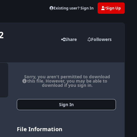
Existing user? Sign In
Sign Up
2
Share
Followers
Sorry, you aren't permitted to download
this file. However, you may be able to
download if you sign in.
Sign In
File Information