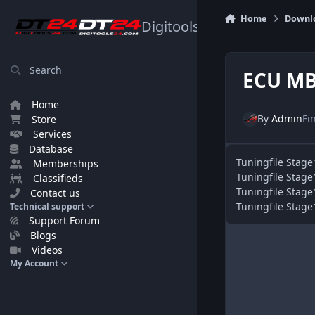
Skip to content
Home
Downl
Digitools24.com
Search
ECU MB
Home
By
Admin
Fi
Store
Services
Database
Tuningfile Stag
Memberships
Tuningfile Stag
Classifieds
Tuningfile Stag
Contact us
Tuningfile Stag
Technical support
Support Forum
Blogs
Videos
My Account