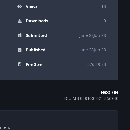
Views
13
Downloads
0
Submitted
June 28
Jun 28
Published
June 28
Jun 28
File Size
576.29 kB
Next File
ECU MB 0281001621 356940
nten.