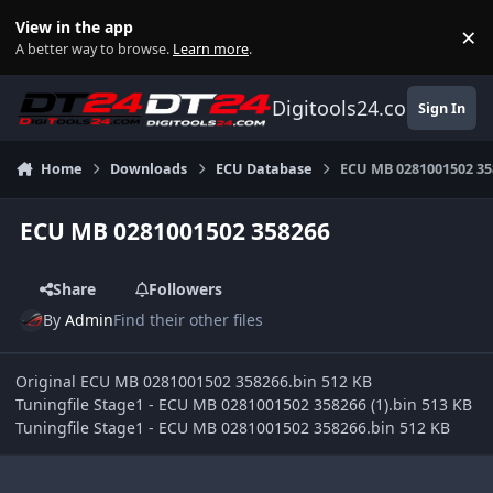
Skip to content
View in the app
×
Di
A better way to browse.
Learn more
.
Digitools24.com
Sign In
Home
Downloads
ECU Database
ECU MB 0281001502 35
ECU MB 0281001502 358266
Share
Followers
By
Admin
Find their other files
Original ECU MB 0281001502 358266.bin 512 KB
Tuningfile Stage1 - ECU MB 0281001502 358266 (1).bin 513 KB
Tuningfile Stage1 - ECU MB 0281001502 358266.bin 512 KB