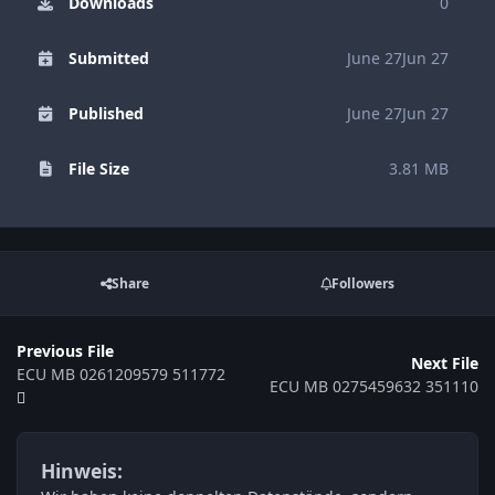
Downloads
0
Submitted
June 27
Jun 27
Published
June 27
Jun 27
File Size
3.81 MB
Share
Followers
Previous File
Next File
ECU MB 0261209579 511772
ECU MB 0275459632 351110
Hinweis: