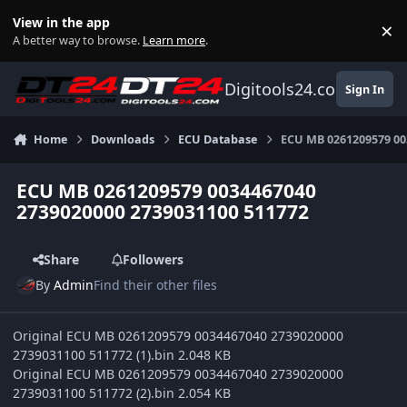
Skip to content
View in the app
×
Di
A better way to browse.
Learn more
.
Digitools24.com
Sign In
Home
Downloads
ECU Database
ECU MB 0261209579 00
ECU MB 0261209579 0034467040
2739020000 2739031100 511772
Share
Followers
By
Admin
Find their other files
Original ECU MB 0261209579 0034467040 2739020000
2739031100 511772 (1).bin 2.048 KB
Original ECU MB 0261209579 0034467040 2739020000
2739031100 511772 (2).bin 2.054 KB