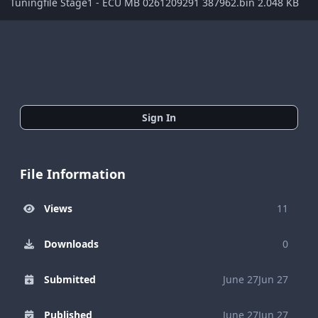
Tuningfile Stage1 - ECU MB 0261209291 387962.bin 2.048 KB
Sign In
File Information
Views
11
Downloads
0
Submitted
June 27
Jun 27
Published
June 27
Jun 27