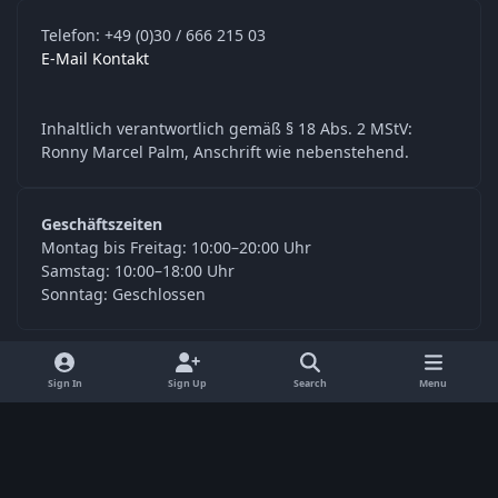
Telefon: +49 (0)30 / 666 215 03
E-Mail Kontakt
Inhaltlich verantwortlich gemäß § 18 Abs. 2 MStV:
Ronny Marcel Palm, Anschrift wie nebenstehend.
Geschäftszeiten
Montag bis Freitag: 10:00–20:00 Uhr
Samstag: 10:00–18:00 Uhr
Sonntag: Geschlossen
y
f
Sign In
Sign Up
Search
Menu
o
a
Language
Privacy Policy
Contact Us
Cookies
u
c
© Digitools24.com 2026
Powered by
Invision Community
t
e
u
b