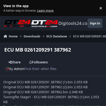
Skip to content
View in the app
×
Di
A better way to browse.
Learn more
.
Digitools24.com
Sign In
Home
Downloads
ECU Database
ECU MB 0261209291 38
ECU MB 0261209291 387962
Share
Followers
By
Admin
Find their other files
Original ECU MB 0261209291 387962 (1).bin 2.053 KB
Original ECU MB 0261209291 387962 (2).bin 2.053 KB
Original ECU MB 0261209291 387962.bin 2.048 KB
Tuningfile Stage1 - ECU MB 0261209291 387962 (1).bin 2.053
KB