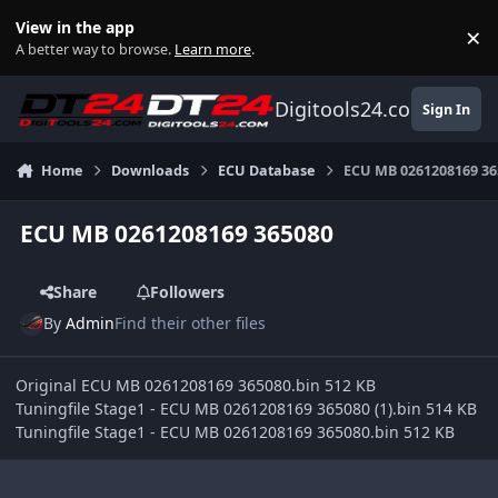
Skip to content
View in the app
×
Di
A better way to browse.
Learn more
.
Digitools24.com
Sign In
Home
Downloads
ECU Database
ECU MB 0261208169 36
ECU MB 0261208169 365080
Share
Followers
By
Admin
Find their other files
Original ECU MB 0261208169 365080.bin 512 KB
Tuningfile Stage1 - ECU MB 0261208169 365080 (1).bin 514 KB
Tuningfile Stage1 - ECU MB 0261208169 365080.bin 512 KB