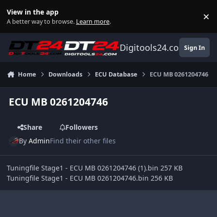
Skip to content
View in the app
×
Di
A better way to browse.
Learn more
.
Digitools24.com
Sign In
Home
Downloads
ECU Database
ECU MB 0261204746
ECU MB 0261204746
Share
Followers
By
Admin
Find their other files
Tuningfile Stage1 - ECU MB 0261204746 (1).bin 257 KB
Tuningfile Stage1 - ECU MB 0261204746.bin 256 KB