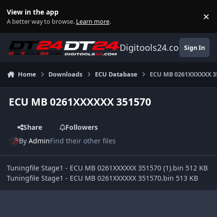
Skip to content
View in the app
×
Di
A better way to browse.
Learn more
.
Digitools24.com
Sign In
Home
Downloads
ECU Database
ECU MB 0261XXXXXX 3
ECU MB 0261XXXXXX 351570
Share
Followers
By
Admin
Find their other files
Tuningfile Stage1 - ECU MB 0261XXXXXX 351570 (1).bin 512 KB
Tuningfile Stage1 - ECU MB 0261XXXXXX 351570.bin 513 KB