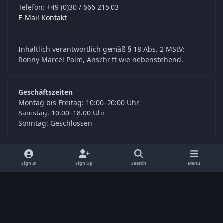
Telefon: +49 (0)30 / 666 215 03
E-Mail Kontakt
Inhaltlich verantwortlich gemäß § 18 Abs. 2 MStV:
Ronny Marcel Palm, Anschrift wie nebenstehend.
Geschäftszeiten
Montag bis Freitag: 10:00–20:00 Uhr
Samstag: 10:00–18:00 Uhr
Sonntag: Geschlossen
y
f
Sign In
Sign Up
Search
Menu
o
a
Language
Privacy Policy
Contact Us
Cookies
u
c
© Digitools24.com 2026
Powered by
Invision Community
t
e
u
b
b
o