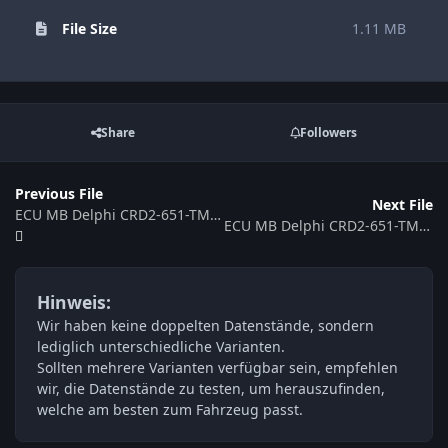
File Size
1.11 MB
Share
Followers
Previous File
Next File
ECU MB Delphi CRD2-651-TMAB4D2-906M-070KW-4BSLVNT-E5OP-EF-DS14-ME111101 6519025100
ECU MB Delphi CRD2-651-TMAB4D2-639A-120KW-4CSLVNTMY11-EU5OP-EF-DS17-00 ME112401 6519025100
Hinweis:
Wir haben keine doppelten Datenstände, sondern
lediglich unterschiedliche Varianten.
Sollten mehrere Varianten verfügbar sein, empfehlen
wir, die Datenstände zu testen, um herauszufinden,
welche am besten zum Fahrzeug passt.