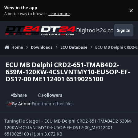
Skip to content
View in the app
×
Di
A better way to browse.
Learn more
.
Digitools24.com
Sign In
Home
Downloads
ECU Database
ECU MB Delphi CRD2-
ECU MB Delphi CRD2-651-TMAB4D2-
639M-120KW-4CSLVNTMY10-EU5OP-EF-
DS17-00 ME112401 6519025100
Share
Followers
By
Admin
Find their other files
Tuningfile Stage1 - ECU MB Delphi CRD2-651-TMAB4D2-639M-
120KW-4CSLVNTMY10-EU5OP-EF-DS17-00_ME112401
6519025100 (1).bin 3.072 KB