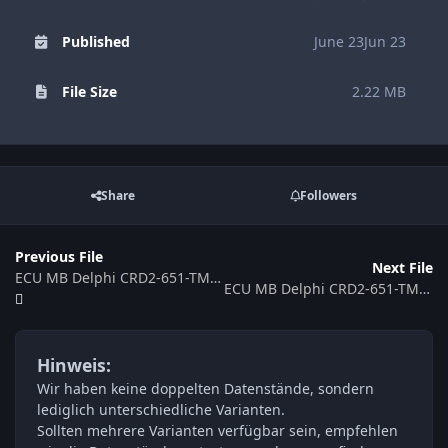
Published
June 23
Jun 23
File Size
2.22 MB
Share
Followers
Previous File
Next File
ECU MB Delphi CRD2-651-TMAB6D1-639M-100KW-4CSLVNTMY11-EU5OP-EF-DS05-00_ME122501 6519029800
ECU MB Delphi CRD2-651-TMAB6D1-639A-100KW-4CSLVNT-MY10-E5OP-EF-DS05-00-ME122501 6519020100
Hinweis:
Wir haben keine doppelten Datenstände, sondern
lediglich unterschiedliche Varianten.
Sollten mehrere Varianten verfügbar sein, empfehlen