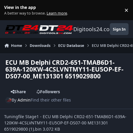
Skip to content
View in the app
×
Di
A better way to browse.
Learn more
.
Digitools24.com
Sign In
Home
Downloads
ECU Database
ECU MB Delphi CRD2-
ECU MB Delphi CRD2-651-TMAB6D1-
639A-120KW-4CSLVNTMY11-EU5OP-EF-
DS07-00_ME131301 6519029800
Share
Followers
By
Admin
Find their other files
Tuningfile Stage1 - ECU MB Delphi CRD2-651-TMAB6D1-639A-
120KW-4CSLVNTMY11-EU5OP-EF-DS07-00 ME131301
6519029800 (1).bin 3.072 KB