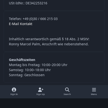
USt-IdNr.: DE342253216
Telefon: +49 (0)30 / 666 215 03
E-Mail Kontakt
Inhaltlich verantwortlich gemäß § 18 Abs. 2 MStV:
Ronny Marcel Palm, Anschrift wie nebenstehend.
Geschäftszeiten
Montag bis Freitag: 10:00–20:00 Uhr
Samstag: 10:00–18:00 Uhr
Sonntag: Geschlossen
y
f
Sign In
Sign Up
Search
Menu
o
a
Language
Privacy Policy
Contact Us
Cookies
u
c
© Digitools24.com 2026
Powered by
Invision Community