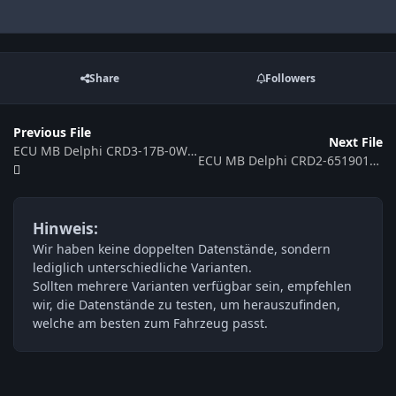
Share
Followers
Previous File
Next File
ECU MB Delphi CRD3-17B-0WDAGAPP D671D11-910M-105kW-3Q1SLVNT-EU6c III OPS WLTC-EF-DS006 ME191200
ECU MB Delphi CRD2-6519019400 6519032520
Hinweis:
Wir haben keine doppelten Datenstände, sondern
lediglich unterschiedliche Varianten.
Sollten mehrere Varianten verfügbar sein, empfehlen
wir, die Datenstände zu testen, um herauszufinden,
welche am besten zum Fahrzeug passt.