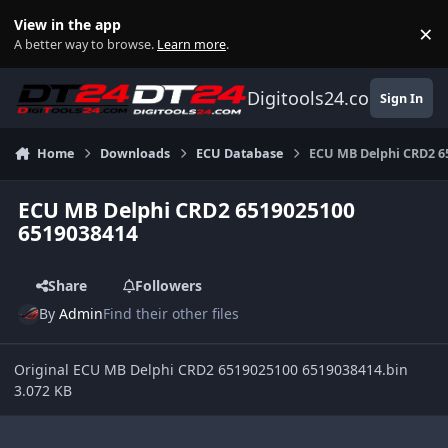
Skip to content
View in the app
×
Di
A better way to browse.
Learn more
.
Digitools24.com
Sign In
Home
Downloads
ECU Database
ECU MB Delphi CRD2 6
ECU MB Delphi CRD2 6519025100
6519038414
Share
Followers
By
Admin
Find their other files
Original ECU MB Delphi CRD2 6519025100 6519038414.bin
3.072 KB