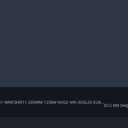
MB Delphi CRD3-651-WMCB4D11-205WM-125kW NSG2 445-3OSL2S-EU6SCR LH-EF-18 ME142501