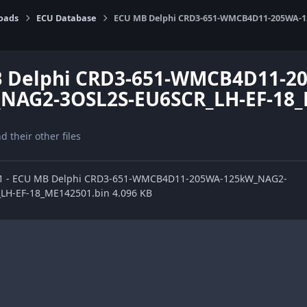
oads
ECU Database
ECU MB Delphi CRD3-651-WMCB4D11-205WA-
 Delphi CRD3-651-WMCB4D11-2
NAG2-3OSL2S-EU6SCR_LH-EF-18
nd their other files
ge1 - ECU MB Delphi CRD3-651-WMCB4D11-205WA-125kW_NAG2-
LH-EF-18_ME142501.bin 4.096 KB