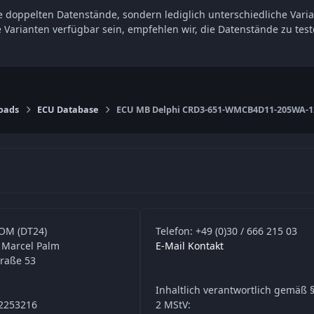
 doppelten Datenstände, sondern lediglich unterschiedliche Varia
e Varianten verfügbar sein, empfehlen wir, die Datenstände zu t
oads
ECU Database
ECU MB Delphi CRD3-651-WMCB4D11-205WA-
OM (DT24)
Telefon: +49 (0)30 / 666 215 03
 Marcel Palm
E-Mail Kontakt
traße 53
Inhaltlich verantwortlich gemäß §
42253216
2 MStV: