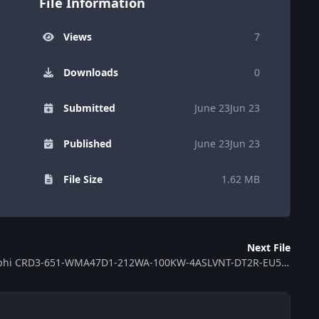
File Information
Views
7
Downloads
0
Submitted
June 23
Jun 23
Published
June 23
Jun 23
File Size
1.62 MB
Next File
ECU MB Delphi CRD3-651-WMA47D1-212WA-100KW-4ASLVNT-DT2R-EU5OP_LH-EF-09_ME110501