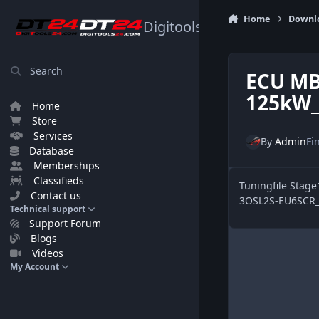
Skip to content
Home
Downl
Digitools24.com
Search
ECU MB
125kW_
Home
Store
Services
By
Admin
Fi
Database
Memberships
Classifieds
Tuningfile Sta
Contact us
3OSL2S-EU6SCR_
Technical support
Support Forum
Blogs
Videos
My Account