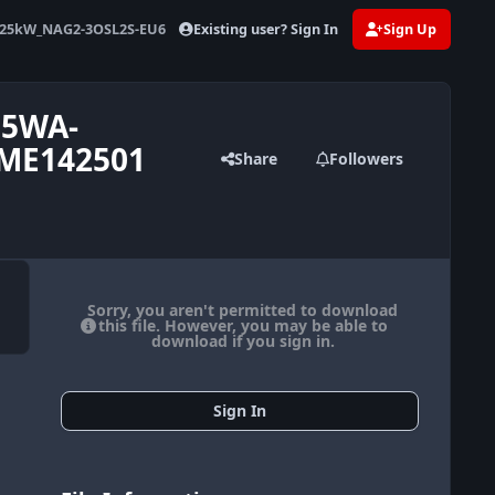
Existing user? Sign In
Sign Up
125kW_NAG2-3OSL2S-EU6SCR_LH-EF-18_ME142501
05WA-
_ME142501
Share
Followers
Sorry, you aren't permitted to download
this file. However, you may be able to
download if you sign in.
Sign In