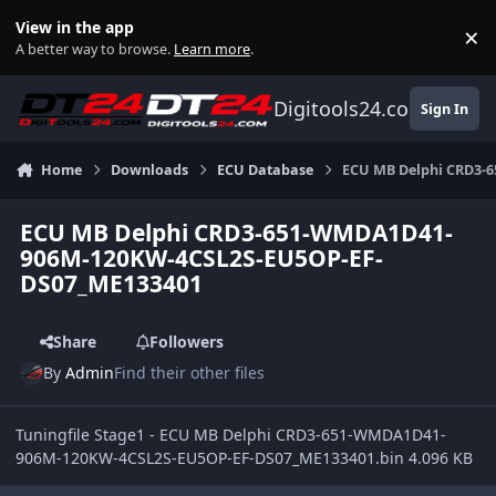
Skip to content
View in the app
×
Di
A better way to browse.
Learn more
.
Digitools24.com
Sign In
Home
Downloads
ECU Database
ECU MB Delphi CRD3-
ECU MB Delphi CRD3-651-WMDA1D41-
906M-120KW-4CSL2S-EU5OP-EF-
DS07_ME133401
Share
Followers
By
Admin
Find their other files
Tuningfile Stage1 - ECU MB Delphi CRD3-651-WMDA1D41-
906M-120KW-4CSL2S-EU5OP-EF-DS07_ME133401.bin 4.096 KB