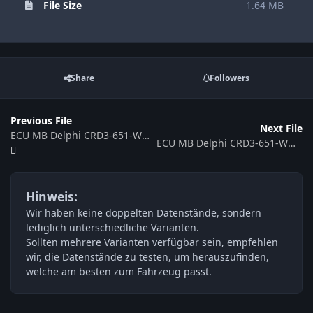
File Size
1.64 MB
Share
Followers
Previous File
Next File
ECU MB Delphi CRD3-651-WMDA1D61-906M-095KW-4CSL2S-EU5OP-DS02_ME145001
ECU MB Delphi CRD3-651-WMDA1D41-906A-095KW-4CSL2S-E6OPSCR-EF-DS09-ME135101
Hinweis:
Wir haben keine doppelten Datenstände, sondern
lediglich unterschiedliche Varianten.
Sollten mehrere Varianten verfügbar sein, empfehlen
wir, die Datenstände zu testen, um herauszufinden,
welche am besten zum Fahrzeug passt.