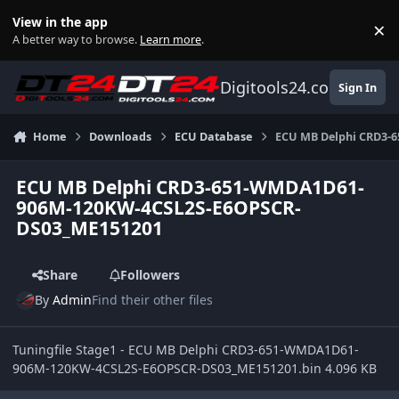
Skip to content
View in the app
×
Di
A better way to browse.
Learn more
.
Digitools24.com
Sign In
Home
Downloads
ECU Database
ECU MB Delphi CRD3-
ECU MB Delphi CRD3-651-WMDA1D61-
906M-120KW-4CSL2S-E6OPSCR-
DS03_ME151201
Share
Followers
By
Admin
Find their other files
Tuningfile Stage1 - ECU MB Delphi CRD3-651-WMDA1D61-
906M-120KW-4CSL2S-E6OPSCR-DS03_ME151201.bin 4.096 KB