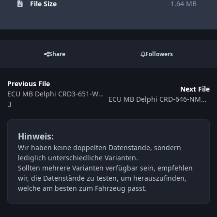
File Size
1.64 MB
Share
Followers
Previous File
Next File
ECU MB Delphi CRD3-651-WMDA1D61-906M-120KW-4CSL2S-EU5OP-DS03_ME151201
ECU MB Delphi CRD-646-NMA48-211SA-125kw-41O-EF-D80-SAC
Hinweis:
Wir haben keine doppelten Datenstände, sondern
lediglich unterschiedliche Varianten.
Sollten mehrere Varianten verfügbar sein, empfehlen
wir, die Datenstände zu testen, um herauszufinden,
welche am besten zum Fahrzeug passt.