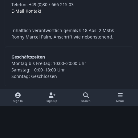
Telefon: +49 (0)30 / 666 215 03
E-Mail Kontakt
Inhaltlich verantwortlich gemäß § 18 Abs. 2 MStV:
Ronny Marcel Palm, Anschrift wie nebenstehend.
Geschäftszeiten
Montag bis Freitag: 10:00–20:00 Uhr
Samstag: 10:00–18:00 Uhr
Sonntag: Geschlossen
y
f
Sign In
Sign Up
Search
Menu
o
a
Language
Privacy Policy
Contact Us
Cookies
u
c
© Digitools24.com 2026
Powered by
Invision Community
t
e
u
b
b
o