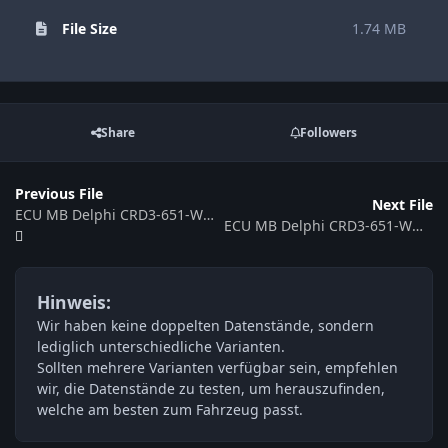
File Size
1.74 MB
Share
Followers
Previous File
Next File
ECU MB Delphi CRD3-651-WMI85D3-176WD-125kw-3JDFIV-EU6MPE_LH-EF-21_DLuE_TestV
ECU MB Delphi CRD3-651-WMI77D1-246WM-80kw-3JDFIV-EU5OP_LH-EF-05_ME123001
Hinweis:
Wir haben keine doppelten Datenstände, sondern
lediglich unterschiedliche Varianten.
Sollten mehrere Varianten verfügbar sein, empfehlen
wir, die Datenstände zu testen, um herauszufinden,
welche am besten zum Fahrzeug passt.