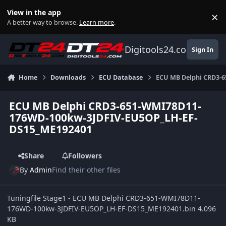
Skip to content
View in the app
×
Di
A better way to browse.
Learn more
.
Digitools24.com
Sign In
Home
Downloads
ECU Database
ECU MB Delphi CRD3-
ECU MB Delphi CRD3-651-WMI78D11-
176WD-100kw-3JDFIV-EU5OP_LH-EF-
DS15_ME192401
Share
Followers
By
Admin
Find their other files
Tuningfile Stage1 - ECU MB Delphi CRD3-651-WMI78D11-
176WD-100kw-3JDFIV-EU5OP_LH-EF-DS15_ME192401.bin 4.096
KB