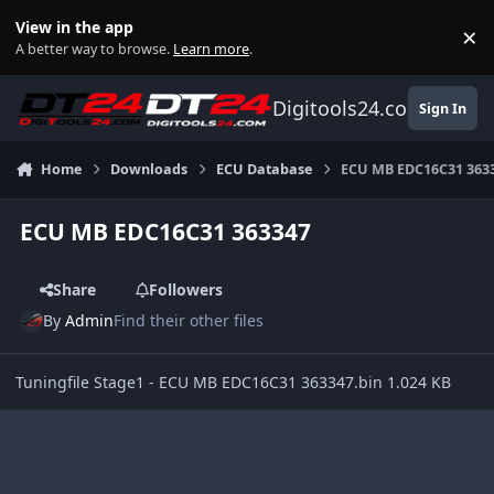
Skip to content
View in the app
×
Di
A better way to browse.
Learn more
.
Digitools24.com
Sign In
Home
Downloads
ECU Database
ECU MB EDC16C31 363
ECU MB EDC16C31 363347
Share
Followers
By
Admin
Find their other files
Tuningfile Stage1 - ECU MB EDC16C31 363347.bin 1.024 KB