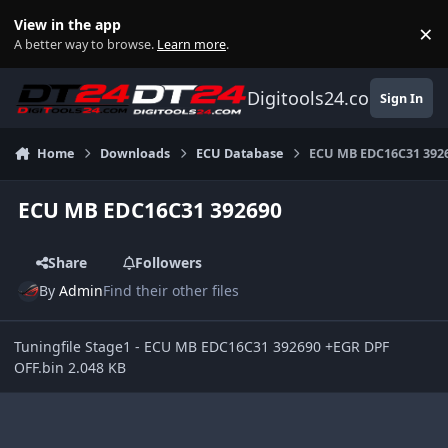
Skip to content
View in the app
×
Di
A better way to browse.
Learn more
.
Digitools24.com
Sign In
Home
Downloads
ECU Database
ECU MB EDC16C31 392
ECU MB EDC16C31 392690
Share
Followers
By
Admin
Find their other files
Tuningfile Stage1 - ECU MB EDC16C31 392690 +EGR DPF
OFF.bin 2.048 KB