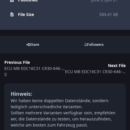
File Size
584.61 kB
Share
Followers
Previous File
Next File
ECU MB EDC16C31 CR30-646-12E1-211WA-110kW-EU4O-ME-1305x017 376893
ECU MB EDC16C31 CR30-646-12E1-203WM-110kW-EU4O-ME-1305x017 0281012725 376896
Hinweis:
Wir haben keine doppelten Datenstände, sondern
lediglich unterschiedliche Varianten.
Sollten mehrere Varianten verfügbar sein, empfehlen
wir, die Datenstände zu testen, um herauszufinden,
welche am besten zum Fahrzeug passt.