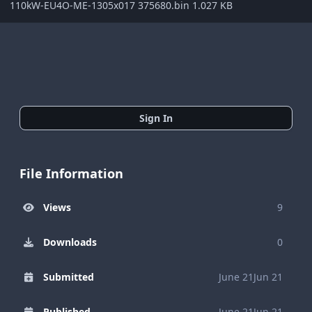
110kW-EU4O-ME-1305x017 375680.bin 1.027 KB
Sign In
File Information
Views
9
Downloads
0
Submitted
June 21
Jun 21
Published
June 21
Jun 21