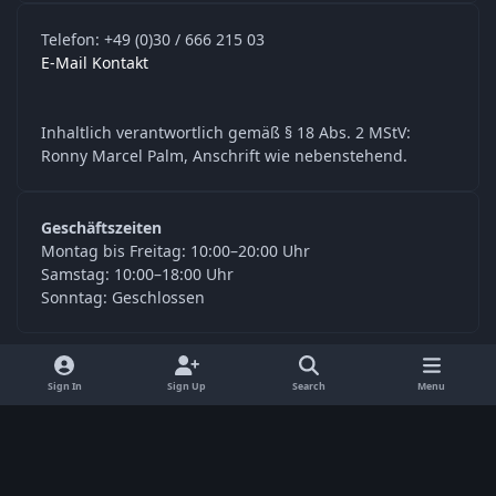
Telefon: +49 (0)30 / 666 215 03
E-Mail Kontakt
Inhaltlich verantwortlich gemäß § 18 Abs. 2 MStV:
Ronny Marcel Palm, Anschrift wie nebenstehend.
Geschäftszeiten
Montag bis Freitag: 10:00–20:00 Uhr
Samstag: 10:00–18:00 Uhr
Sonntag: Geschlossen
y
f
Sign In
Sign Up
Search
Menu
o
a
Language
Privacy Policy
Contact Us
Cookies
u
c
© Digitools24.com 2026
Powered by
Invision Community
t
e
u
b