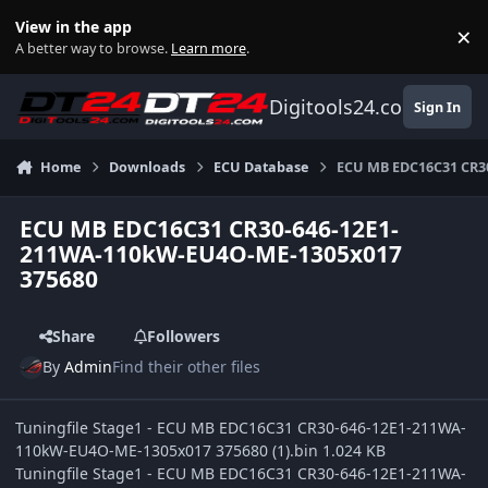
Skip to content
View in the app
×
Di
A better way to browse.
Learn more
.
Digitools24.com
Sign In
Home
Downloads
ECU Database
ECU MB EDC16C31 CR3
ECU MB EDC16C31 CR30-646-12E1-
211WA-110kW-EU4O-ME-1305x017
375680
Share
Followers
By
Admin
Find their other files
Tuningfile Stage1 - ECU MB EDC16C31 CR30-646-12E1-211WA-
110kW-EU4O-ME-1305x017 375680 (1).bin 1.024 KB
Tuningfile Stage1 - ECU MB EDC16C31 CR30-646-12E1-211WA-