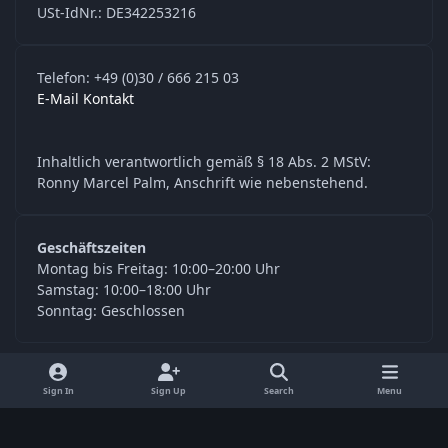
USt-IdNr.: DE342253216
Telefon: +49 (0)30 / 666 215 03
E-Mail Kontakt
Inhaltlich verantwortlich gemäß § 18 Abs. 2 MStV:
Ronny Marcel Palm, Anschrift wie nebenstehend.
Geschäftszeiten
Montag bis Freitag: 10:00–20:00 Uhr
Samstag: 10:00–18:00 Uhr
Sonntag: Geschlossen
y
f
Sign In
Sign Up
Search
Menu
o
a
Language
Privacy Policy
Contact Us
Cookies
u
c
© Digitools24.com 2026
Powered by
Invision Community