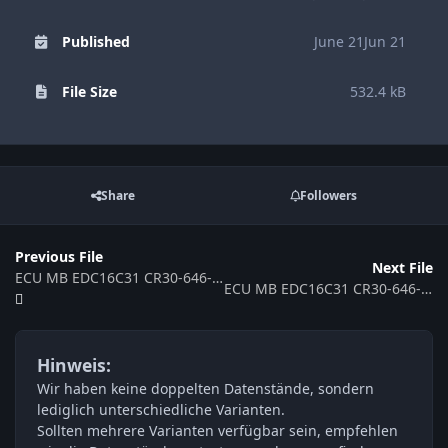
Published
June 21
Jun 21
File Size
532.4 kB
Share
Followers
Previous File
Next File
ECU MB EDC16C31 CR30-646-C5D4-639-065KW-33-0MEF-02-DAG-001_ME7 371340
ECU MB EDC16C31 CR30-646-C5D4-639-065KW-30-0MEF-02-DAG-001 ME7 0281011975 371337
Hinweis:
Wir haben keine doppelten Datenstände, sondern
lediglich unterschiedliche Varianten.
Sollten mehrere Varianten verfügbar sein, empfehlen