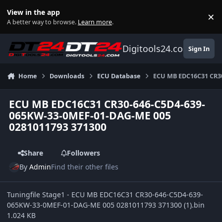
Skip to content
View in the app
×
Di
A better way to browse.
Learn more
.
Digitools24.com
Sign In
Home
Downloads
ECU Database
ECU MB EDC16C31 CR30
ECU MB EDC16C31 CR30-646-C5D4-639-
065KW-33-0MEF-01-DAG-ME 005
0281011793 371300
Share
Followers
By
Admin
Find their other files
Tuningfile Stage1 - ECU MB EDC16C31 CR30-646-C5D4-639-
065KW-33-0MEF-01-DAG-ME 005 0281011793 371300 (1).bin
1.024 KB