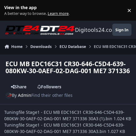
Skip to content
View in the app
×
Di
A better way to browse.
Learn more
.
Digitools24.com
Sign In
Home
Downloads
ECU Database
ECU MB EDC16C31 CR30
ECU MB EDC16C31 CR30-646-C5D4-639-
080KW-30-0AEF-02-DAG-001 ME7 371336
Share
Followers
By
Admin
Find their other files
Tuningfile Stage1 - ECU MB EDC16C31 CR30-646-C5D4-639-
080KW-30-0AEF-02-DAG-001 ME7 371336 30A3 (1).bin 1.024 KB
Tuningfile Stage1 - ECU MB EDC16C31 CR30-646-C5D4-639-
080KW-30-0AEF-02-DAG-001 ME7 371336 30A3.bin 1.027 KB