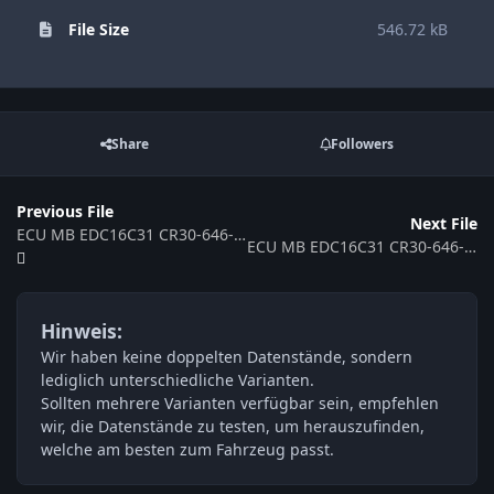
File Size
546.72 kB
Share
Followers
Previous File
Next File
ECU MB EDC16C31 CR30-646-C5D4-639-080KW-30-0MEF-01-DAM-ME007 0281013 369834
ECU MB EDC16C31 CR30-646-C5D4-639-065KW-33-0MEF-02-DAG-001_ME7 371340
Hinweis:
Wir haben keine doppelten Datenstände, sondern
lediglich unterschiedliche Varianten.
Sollten mehrere Varianten verfügbar sein, empfehlen
wir, die Datenstände zu testen, um herauszufinden,
welche am besten zum Fahrzeug passt.