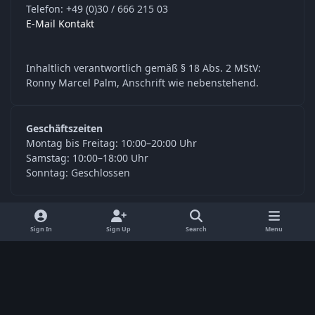
Telefon: +49 (0)30 / 666 215 03
E-Mail Kontakt
Inhaltlich verantwortlich gemäß § 18 Abs. 2 MStV:
Ronny Marcel Palm, Anschrift wie nebenstehend.
Geschäftszeiten
Montag bis Freitag: 10:00–20:00 Uhr
Samstag: 10:00–18:00 Uhr
Sonntag: Geschlossen
y
f
Sign In
Sign Up
Search
Menu
o
a
Language
Privacy Policy
Contact Us
Cookies
u
c
© Digitools24.com 2026
Powered by
Invision Community
t
e
u
b
b
o