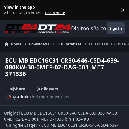
Skip to content
View in the app
×
Di
A better way to browse.
Learn more
.
Digitools24.com
Sign In
Home
Downloads
ECU Database
ECU MB EDC16C31 CR3
ECU MB EDC16C31 CR30-646-C5D4-639-
080KW-30-0MEF-02-DAG-001_ME7
371336
Share
Followers
By
Admin
Find their other files
Original ECU MB EDC16C31 CR30-646-C5D4-639-080KW-30-
0MEF-02-DAG-001_ME7 371336.bin 1.024 KB
Tuningfile Stage1 - ECU MB EDC16C31 CR30-646-C5D4-639-