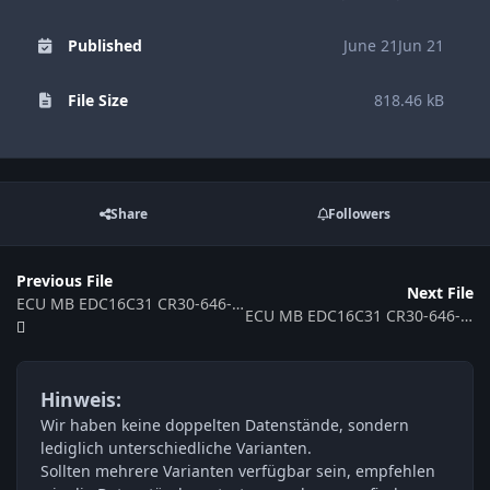
Published
June 21
Jun 21
File Size
818.46 kB
Share
Followers
Previous File
Next File
ECU MB EDC16C31 CR30-646-C5D4-639-080KW-33-0MEF-01-DAG-ME_005 370747
ECU MB EDC16C31 CR30-646-C5D4-639-080KW-30-0MEF-01-DAM-ME007 0281011789 371304
Hinweis:
Wir haben keine doppelten Datenstände, sondern
lediglich unterschiedliche Varianten.
Sollten mehrere Varianten verfügbar sein, empfehlen