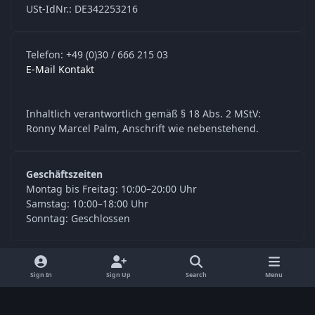
USt-IdNr.: DE342253216
Telefon: +49 (0)30 / 666 215 03
E-Mail Kontakt
Inhaltlich verantwortlich gemäß § 18 Abs. 2 MStV:
Ronny Marcel Palm, Anschrift wie nebenstehend.
Geschäftszeiten
Montag bis Freitag: 10:00–20:00 Uhr
Samstag: 10:00–18:00 Uhr
Sonntag: Geschlossen
y
f
Sign In
Sign Up
Search
Menu
o
a
Language
Privacy Policy
Contact Us
Cookies
u
c
© Digitools24.com 2026
Powered by
Invision Community