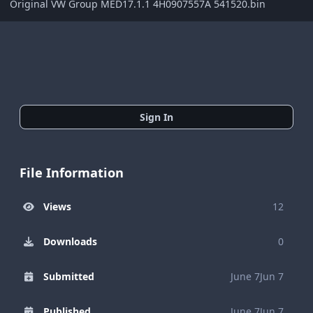
Original VW Group MED17.1.1 4H0907557A 541520.bin
Sign In
File Information
Views
12
Downloads
0
Submitted
June 7
Jun 7
Published
June 7
Jun 7