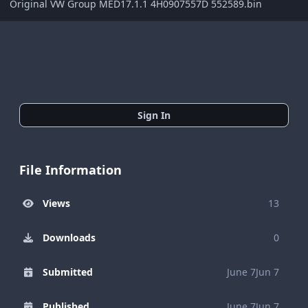
Original VW Group MED17.1.1 4H0907557D 552589.bin
Sign In
File Information
Views
13
Downloads
0
Submitted
June 7
Jun 7
Published
June 7
Jun 7