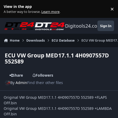
Skip to content
View in the app
×
Di
A better way to browse.
Learn more
.
Digitools24.com
Sign In
Home
Downloads
ECU Database
ECU VW Group MED17.
ECU VW Group MED17.1.1 4H0907557D
552589
Share
Followers
By
Admin
Find their other files
Original VW Group MED17.1.1 4H0907557D 552589 +FLAPS
OFF.bin
Original VW Group MED17.1.1 4H0907557D 552589 +LAMBDA
OFF.bin