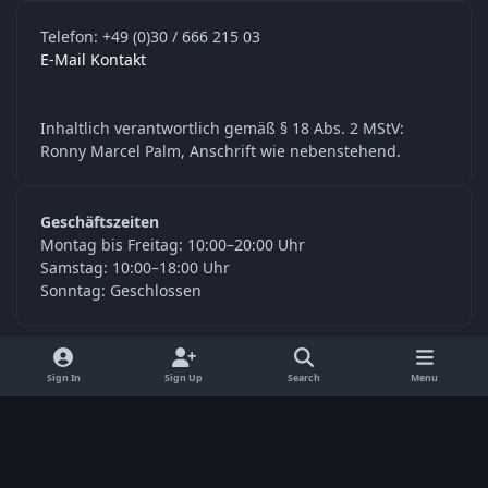
Telefon: +49 (0)30 / 666 215 03
E-Mail Kontakt
Inhaltlich verantwortlich gemäß § 18 Abs. 2 MStV:
Ronny Marcel Palm, Anschrift wie nebenstehend.
Geschäftszeiten
Montag bis Freitag: 10:00–20:00 Uhr
Samstag: 10:00–18:00 Uhr
Sonntag: Geschlossen
y
f
Sign In
Sign Up
Search
Menu
o
a
Language
Privacy Policy
Contact Us
Cookies
u
c
© Digitools24.com 2026
Powered by
Invision Community
t
e
u
b