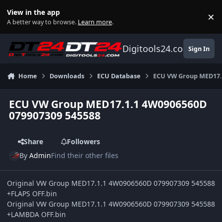
Skip to content
View in the app
×
Di
A better way to browse.
Learn more
.
Digitools24.com
Sign In
Home
Downloads
ECU Database
ECU VW Group MED17.
ECU VW Group MED17.1.1 4W0906560D
079907309 545588
Share
Followers
By
Admin
Find their other files
Original VW Group MED17.1.1 4W0906560D 079907309 545588
+FLAPS OFF.bin
Original VW Group MED17.1.1 4W0906560D 079907309 545588
+LAMBDA OFF.bin