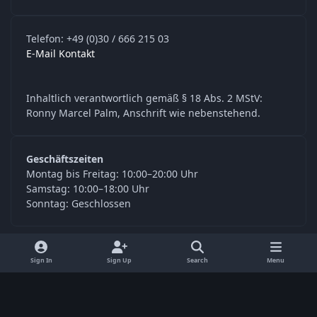
Telefon: +49 (0)30 / 666 215 03
E-Mail Kontakt
Inhaltlich verantwortlich gemäß § 18 Abs. 2 MStV:
Ronny Marcel Palm, Anschrift wie nebenstehend.
Geschäftszeiten
Montag bis Freitag: 10:00–20:00 Uhr
Samstag: 10:00–18:00 Uhr
Sonntag: Geschlossen
y
f
Sign In
Sign Up
Search
Menu
o
a
Language
Privacy Policy
Contact Us
Cookies
u
c
© Digitools24.com 2026
Powered by
Invision Community
t
e