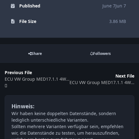
Published
June 7
Jun 7
File Size
3.86 MB
Share
Followers
Previous File
Next File
ECU VW Group MED17.1.1 4W0906560E 079907309 554606
ECU VW Group MED17.1.1 4W0906560B 079907309 539395
Hinweis:
Wir haben keine doppelten Datenstände, sondern
lediglich unterschiedliche Varianten.
Sollten mehrere Varianten verfügbar sein, empfehlen
wir, die Datenstände zu testen, um herauszufinden,