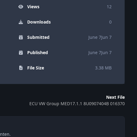
Views
12
Downloads
0
Submitted
June 7
Jun 7
Published
June 7
Jun 7
File Size
3.38 MB
Next File
ECU VW Group MED17.1.1 8U0907404B 016370
nten.