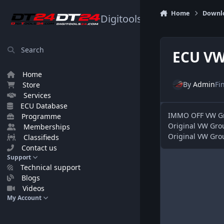
Skip to content
Home
Downl
Digitools24.com
Search
ECU VW
Home
By
Admin
Fi
Store
Services
ECU Database
IMMO OFF VW Gr
Programme
Original VW Gro
Memberships
Original VW Gro
Classifieds
Contact us
Support
Technical support
Blogs
Videos
My Account