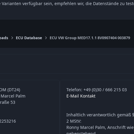
e Varianten verfügbar sein, empfehlen wir, die Datenstände zu t
oads
ECU Database
ECU VW Group MED17.1.1 8V0907404 003879
OM (DT24)
Telefon: +49 (0)30 / 666 215 03
 Marcel Palm
E-Mail Kontakt
traße 53
Inhaltlich verantwortlich gemäß §
42253216
2 MStV:
Ronny Marcel Palm, Anschrift wie
nebenstehend.