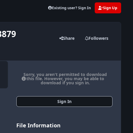
Existing user? Sign In
Sign Up
3879
Share
Followers
Sorry, you aren't permitted to download
this file. However, you may be able to
download if you sign in.
Sign In
File Information