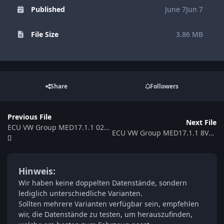
Published
June 7
Jun 7
File Size
3.86 MB
Share
Followers
Previous File
Next File
ECU VW Group MED17.1.1 0261S07236 8T2907560 523849
ECU VW Group MED17.1.1 8V0907404 016368
Hinweis:
Wir haben keine doppelten Datenstände, sondern
lediglich unterschiedliche Varianten.
Sollten mehrere Varianten verfügbar sein, empfehlen
wir, die Datenstände zu testen, um herauszufinden,