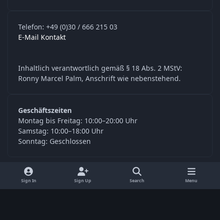
Telefon: +49 (0)30 / 666 215 03
E-Mail Kontakt
Inhaltlich verantwortlich gemäß § 18 Abs. 2 MStV:
Ronny Marcel Palm, Anschrift wie nebenstehend.
Geschäftszeiten
Montag bis Freitag: 10:00–20:00 Uhr
Samstag: 10:00–18:00 Uhr
Sonntag: Geschlossen
y
f
Sign In
Sign Up
Search
Menu
o
a
Language
Privacy Policy
Contact Us
Cookies
u
c
© Digitools24.com 2026
Powered by
Invision Community
t
e