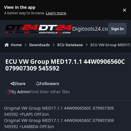
Skip to content
View in the app
×
Di
A better way to browse.
Learn more
.
Digitools24.com
Sign In
Home
Downloads
ECU Database
ECU VW Group MED17.
ECU VW Group MED17.1.1 44W0906560C
079907309 545592
Share
Followers
By
Admin
Find their other files
Original VW Group MED17.1.1 44W0906560C 079907309
545592 +FLAPS OFF.bin
Original VW Group MED17.1.1 44W0906560C 079907309
545592 +LAMBDA OFF.bin