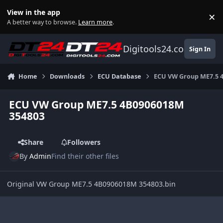
Skip to content
View in the app
×
Di
A better way to browse.
Learn more
.
Digitools24.com
Sign In
Home
Downloads
ECU Database
ECU VW Group ME7.5 
ECU VW Group ME7.5 4B0906018M
354803
Share
Followers
By
Admin
Find their other files
Original VW Group ME7.5 4B0906018M 354803.bin