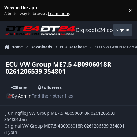
Skip to content
View in the app
×
Di
A better way to browse.
Learn more
.
Digitools24.com
Sign In
Home
Downloads
ECU Database
ECU VW Group ME7.5 4
ECU VW Group ME7.5 4B0906018R
0261206539 354801
Share
Followers
By
Admin
Find their other files
[Tuningfile] VW Group ME7.5 4B0906018R 0261206539
354801.bin
Original VW Group ME7.5 4B0906018R 0261206539 354801
(1).bin