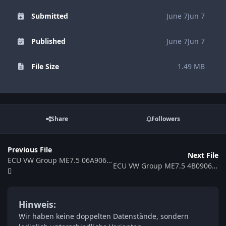
Submitted
June 7
Jun 7
Published
June 7
Jun 7
File Size
1.49 MB
Share
Followers
Previous File
Next File
ECU VW Group ME7.5 06A906032AH 354722
ECU VW Group ME7.5 4B0906018R 0261206539 354735
Hinweis:
Wir haben keine doppelten Datenstände, sondern