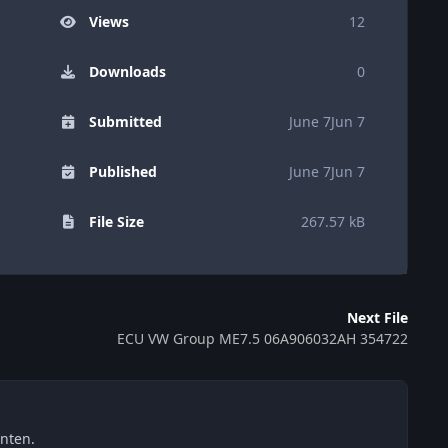
Views
12
Downloads
0
Submitted
June 7
Jun 7
Published
June 7
Jun 7
File Size
267.57 kB
Next File
ECU VW Group ME7.5 06A906032AH 354722
nten.