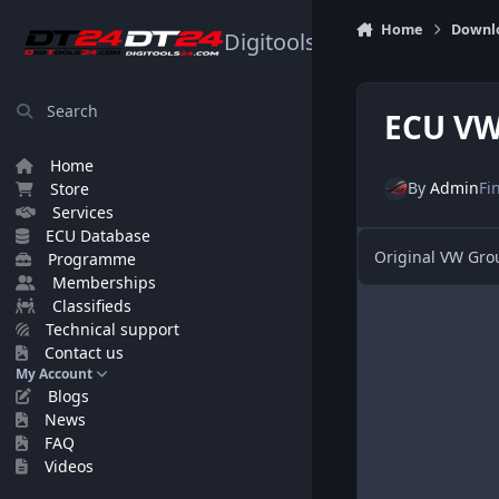
Skip to content
Home
Downl
Digitools24.com
Search
ECU VW
Home
By
Admin
Fi
Store
Services
ECU Database
Original VW Gr
Programme
Memberships
Classifieds
Technical support
Contact us
My Account
Blogs
News
FAQ
Videos