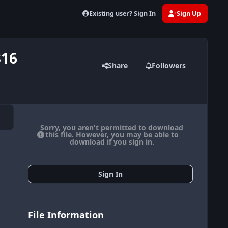
Existing user? Sign In
Sign Up
316
Share
Followers
Sorry, you aren't permitted to download
this file. However, you may be able to
download if you sign in.
Sign In
File Information