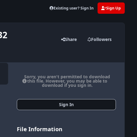
Existing user? Sign In
Sign Up
32
Share
Followers
Sorry, you aren't permitted to download
this file. However, you may be able to
download if you sign in.
Sign In
File Information