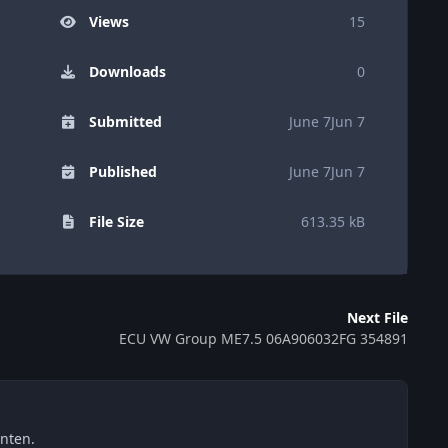
Views
15
Downloads
0
Submitted
June 7
Jun 7
Published
June 7
Jun 7
File Size
613.35 kB
Next File
ECU VW Group ME7.5 06A906032FG 354891
nten.