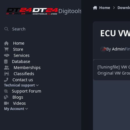
Skip to content
Home
Downl
Digitools24.com
Search
ECU VW
Home
By
Admin
Fi
Store
Services
Database
[Tuningfile] VW
Memberships
Original VW Gro
Classifieds
Contact us
Technical support
Support Forum
Blogs
Videos
My Account