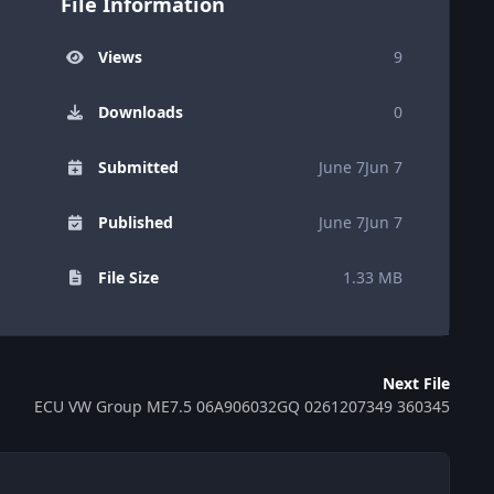
File Information
Views
9
Downloads
0
Submitted
June 7
Jun 7
Published
June 7
Jun 7
File Size
1.33 MB
Next File
ECU VW Group ME7.5 06A906032GQ 0261207349 360345