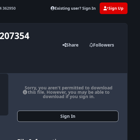
Existing user? Sign In
Sign Up
4 362950
207354
Share
Followers
Sorry, you aren't permitted to download
this file. However, you may be able to
download if you sign in.
Sign In