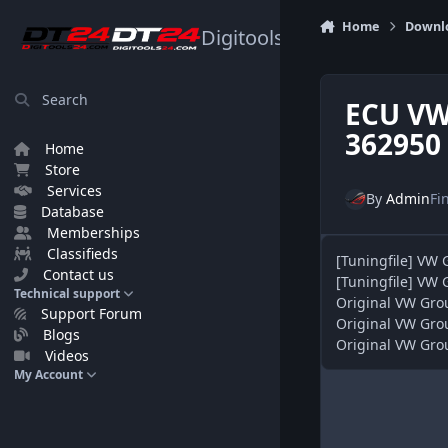
Skip to content
Home
Downl
Digitools24.com
Search
ECU VW
362950
Home
Store
Services
By
Admin
Fi
Database
Memberships
Classifieds
[Tuningfile] VW
Contact us
[Tuningfile] VW
Technical support
Original VW Gro
Support Forum
Original VW Gro
Blogs
Original VW Gr
Videos
My Account