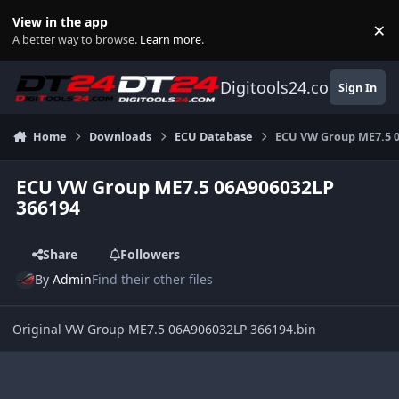
Skip to content
View in the app
×
Di
A better way to browse.
Learn more
.
Digitools24.com
Sign In
Home
Downloads
ECU Database
ECU VW Group ME7.5 
ECU VW Group ME7.5 06A906032LP
366194
Share
Followers
By
Admin
Find their other files
Original VW Group ME7.5 06A906032LP 366194.bin