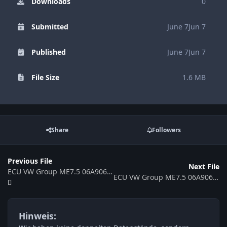
Downloads
0
Submitted
June 7
Jun 7
Published
June 7
Jun 7
File Size
1.6 MB
Share
Followers
Previous File
Next File
ECU VW Group ME7.5 06A906032SL 0261208529 371155
ECU VW Group ME7.5 06A906032RT 0261208499 369086
Hinweis: