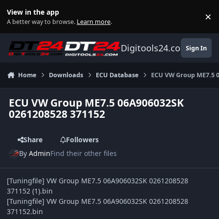
Skip to content
View in the app
×
Di
A better way to browse.
Learn more
.
Digitools24.com
Sign In
Home
Downloads
ECU Database
ECU VW Group ME7.5 0
ECU VW Group ME7.5 06A906032SK
0261208528 371152
Share
Followers
By
Admin
Find their other files
[Tuningfile] VW Group ME7.5 06A906032SK 0261208528
371152 (1).bin
[Tuningfile] VW Group ME7.5 06A906032SK 0261208528
371152.bin