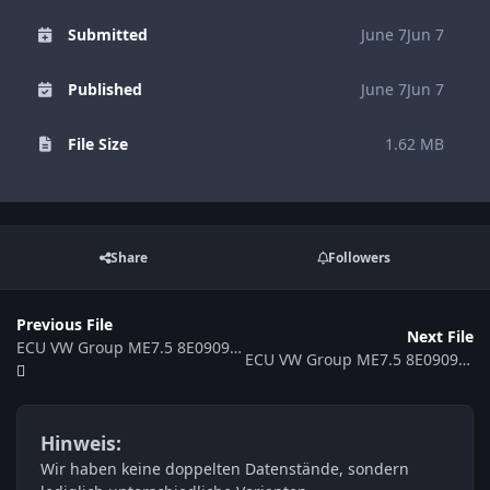
Submitted
June 7
Jun 7
Published
June 7
Jun 7
File Size
1.62 MB
Share
Followers
Previous File
Next File
ECU VW Group ME7.5 8E0909018 0261207770 363085
ECU VW Group ME7.5 8E0909018 0261207414 363027
Hinweis:
Wir haben keine doppelten Datenstände, sondern