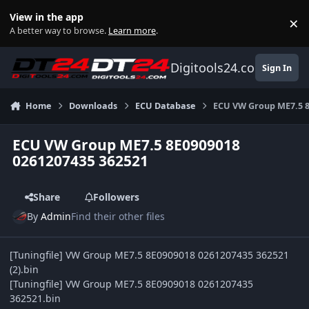
Skip to content
View in the app
×
Di
A better way to browse.
Learn more
.
Digitools24.com
Sign In
Home
Downloads
ECU Database
ECU VW Group ME7.5 8
ECU VW Group ME7.5 8E0909018
0261207435 362521
Share
Followers
By
Admin
Find their other files
[Tuningfile] VW Group ME7.5 8E0909018 0261207435 362521
(2).bin
[Tuningfile] VW Group ME7.5 8E0909018 0261207435
362521.bin