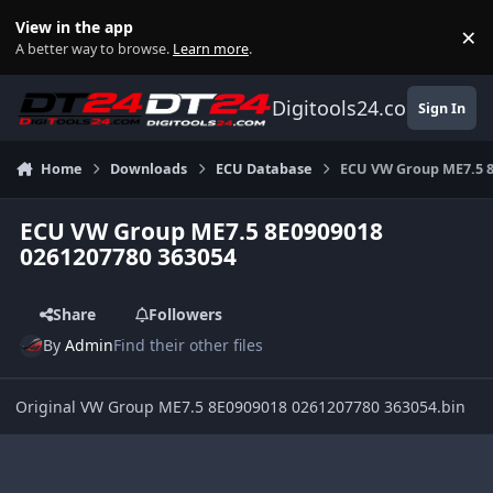
Skip to content
View in the app
×
Di
A better way to browse.
Learn more
.
Digitools24.com
Sign In
Home
Downloads
ECU Database
ECU VW Group ME7.5 8
ECU VW Group ME7.5 8E0909018
0261207780 363054
Share
Followers
By
Admin
Find their other files
Original VW Group ME7.5 8E0909018 0261207780 363054.bin