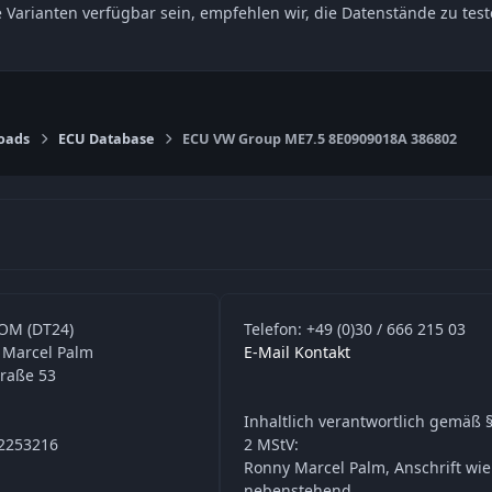
e Varianten verfügbar sein, empfehlen wir, die Datenstände zu t
oads
ECU Database
ECU VW Group ME7.5 8E0909018A 386802
OM (DT24)
Telefon: +49 (0)30 / 666 215 03
 Marcel Palm
E-Mail Kontakt
traße 53
Inhaltlich verantwortlich gemäß §
42253216
2 MStV:
Ronny Marcel Palm, Anschrift wie
nebenstehend.