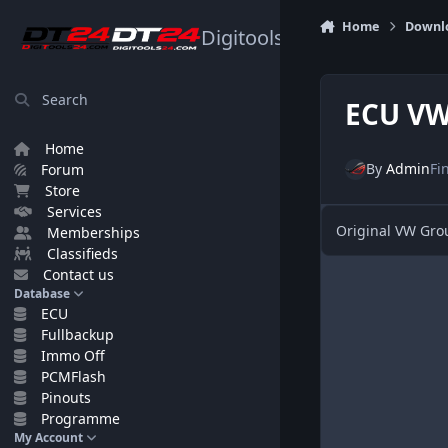
Skip to content
Home
Downl
Digitools24.com
Search
ECU VW
Home
By
Admin
Fi
Forum
Store
Services
Original VW Gro
Memberships
Classifieds
Contact us
Database
ECU
Fullbackup
Immo Off
PCMFlash
Pinouts
Programme
My Account