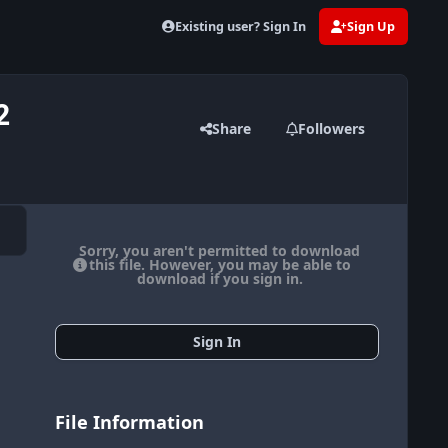
Existing user? Sign In
Sign Up
2
Share
Followers
Sorry, you aren't permitted to download
this file. However, you may be able to
download if you sign in.
Sign In
File Information