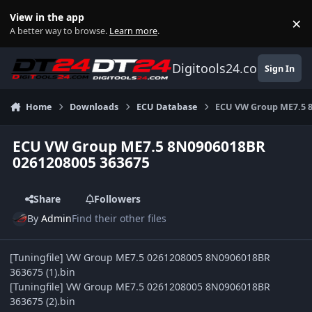
Skip to content
View in the app
×
Di
A better way to browse.
Learn more
.
Digitools24.com
Sign In
Home
Downloads
ECU Database
ECU VW Group ME7.5 
ECU VW Group ME7.5 8N0906018BR
0261208005 363675
Share
Followers
By
Admin
Find their other files
[Tuningfile] VW Group ME7.5 0261208005 8N0906018BR
363675 (1).bin
[Tuningfile] VW Group ME7.5 0261208005 8N0906018BR
363675 (2).bin