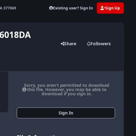
Existing user? Sign In
Sign Up
A 377669
06018DA
Share
Followers
Sorry, you aren't permitted to download
this file. However, you may be able to
download if you sign in.
Sign In