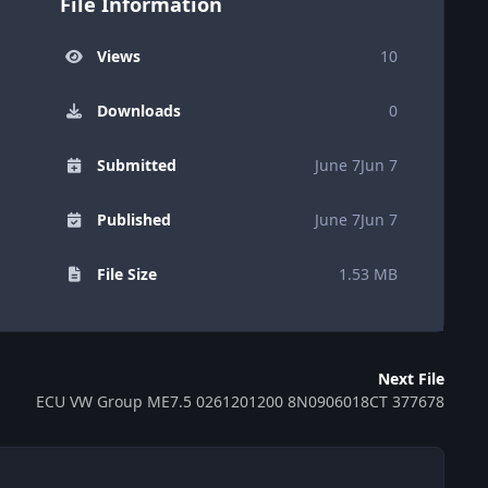
File Information
Views
10
Downloads
0
Submitted
June 7
Jun 7
Published
June 7
Jun 7
File Size
1.53 MB
Next File
ECU VW Group ME7.5 0261201200 8N0906018CT 377678