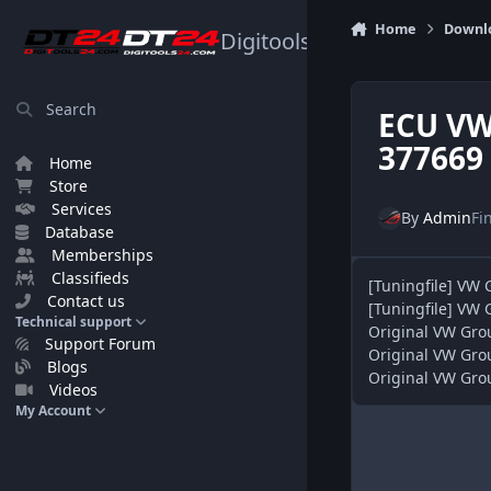
Skip to content
Home
Downl
Digitools24.com
Search
ECU VW
377669
Home
Store
Services
By
Admin
Fi
Database
Memberships
Classifieds
[Tuningfile] VW
Contact us
[Tuningfile] VW
Technical support
Original VW Gro
Support Forum
Original VW Gro
Blogs
Original VW Gr
Videos
My Account