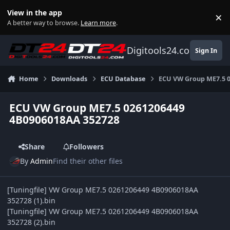
Skip to content
View in the app
×
Di
A better way to browse.
Learn more
.
Digitools24.com
Sign In
Home
Downloads
ECU Database
ECU VW Group ME7.5 
ECU VW Group ME7.5 0261206449
4B0906018AA 352728
Share
Followers
By
Admin
Find their other files
[Tuningfile] VW Group ME7.5 0261206449 4B0906018AA
352728 (1).bin
[Tuningfile] VW Group ME7.5 0261206449 4B0906018AA
352728 (2).bin