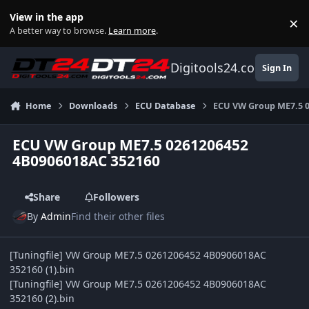
Skip to content
View in the app
×
Di
A better way to browse.
Learn more
.
Digitools24.com
Sign In
Home
Downloads
ECU Database
ECU VW Group ME7.5 0
ECU VW Group ME7.5 0261206452
4B0906018AC 352160
Share
Followers
By
Admin
Find their other files
[Tuningfile] VW Group ME7.5 0261206452 4B0906018AC
352160 (1).bin
[Tuningfile] VW Group ME7.5 0261206452 4B0906018AC
352160 (2).bin