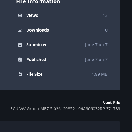
File Information
Views
13
Downloads
0
Submitted
June 7
Jun 7
Published
June 7
Jun 7
File Size
1.89 MB
Next File
ECU VW Group ME7.5 0261208521 06A906032RP 371739