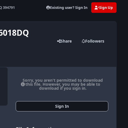
Existing user? Sign In
Sign Up
Q 394791
06018DQ
Share
Followers
Sorry, you aren't permitted to download
this file. However, you may be able to
download if you sign in.
Sign In