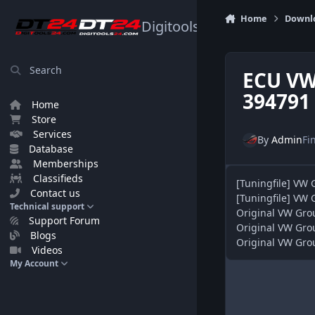
Skip to content
Home
Downl
Digitools24.com
Search
ECU VW
394791
Home
Store
Services
By
Admin
Fi
Database
Memberships
Classifieds
[Tuningfile] VW
Contact us
[Tuningfile] VW
Technical support
Original VW Gro
Support Forum
Original VW Gro
Blogs
Original VW Gr
Videos
My Account