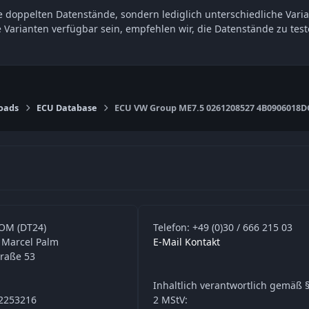
 doppelten Datenstände, sondern lediglich unterschiedliche Varia
e Varianten verfügbar sein, empfehlen wir, die Datenstände zu t
oads
ECU Database
ECU VW Group ME7.5 0261208527 4B0906018D
OM (DT24)
Telefon: +49 (0)30 / 666 215 03
 Marcel Palm
E-Mail Kontakt
traße 53
Inhaltlich verantwortlich gemäß §
42253216
2 MStV: