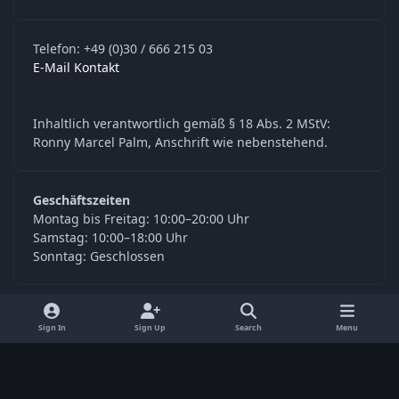
Telefon: +49 (0)30 / 666 215 03
E-Mail Kontakt
Inhaltlich verantwortlich gemäß § 18 Abs. 2 MStV:
Ronny Marcel Palm, Anschrift wie nebenstehend.
Geschäftszeiten
Montag bis Freitag: 10:00–20:00 Uhr
Samstag: 10:00–18:00 Uhr
Sonntag: Geschlossen
y
f
Sign In
Sign Up
Search
Menu
o
a
Language
Privacy Policy
Contact Us
Cookies
u
c
© Digitools24.com 2026
Powered by
Invision Community
t
e