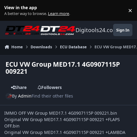
Skip to content
View in the app
×
Di
A better way to browse.
Learn more
.
Digitools24.com
Sign In
Home
Downloads
ECU Database
ECU VW Group MED17.
ECU VW Group MED17.1 4G0907115P
009221
Share
Followers
By
Admin
Find their other files
IMMO OFF VW Group MED17.1 4G0907115P 009221.bin
Original VW Group MED17.1 4G0907115P 009221 +FLAPS
OFF.bin
Original VW Group MED17.1 4G0907115P 009221 +LAMBDA