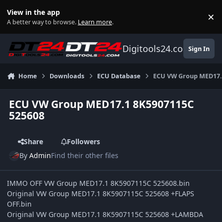
Skip to content
View in the app
×
Di
A better way to browse.
Learn more
.
Digitools24.com
Sign In
Home
Downloads
ECU Database
ECU VW Group MED17.
ECU VW Group MED17.1 8K5907115C
525608
Share
Followers
By
Admin
Find their other files
IMMO OFF VW Group MED17.1 8K5907115C 525608.bin
Original VW Group MED17.1 8K5907115C 525608 +FLAPS
OFF.bin
Original VW Group MED17.1 8K5907115C 525608 +LAMBDA