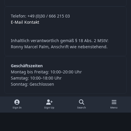
Telefon: +49 (0)30 / 666 215 03
E-Mail Kontakt
Inhaltlich verantwortlich gemäß § 18 Abs. 2 MStV:
Ronny Marcel Palm, Anschrift wie nebenstehend.
Geschäftszeiten
Montag bis Freitag: 10:00–20:00 Uhr
Samstag: 10:00–18:00 Uhr
Sonntag: Geschlossen
y
f
Sign In
Sign Up
Search
Menu
o
a
Language
Privacy Policy
Contact Us
Cookies
u
c
© Digitools24.com 2026
Powered by
Invision Community
t
e